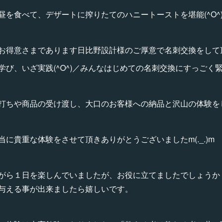
を食べて、デザートに搾りたてのハニートーストを堪能(^O^
お得意さまであります日比野設計様のご厚意で名刺交換をして
学び、いざ実践(^O^)／みんなはじめての名刺交換にすっごく
打ちや商品の受け渡し、大口のお客様への納品と沢山の体験を
に貴重な体験をさせて頂きありがとうございましたm(._.)m
がら１日を楽しんでいましたが、お役に立てましたでしょうか
与える事が出来ましたら嬉しいです。