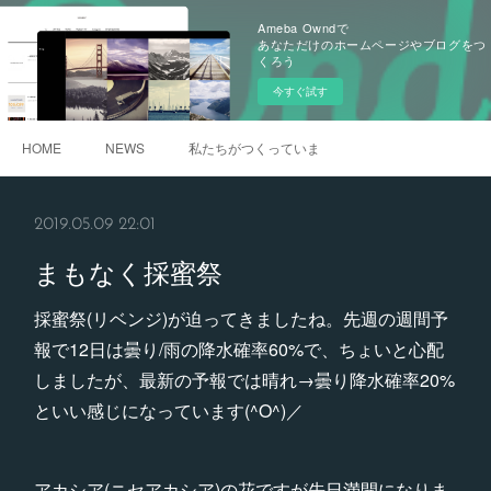
Ameba Owndで
あなただけのホームページやブログをつ
くろう
今すぐ試す
HOME
NEWS
私たちがつくっています
2019.05.09 22:01
まもなく採蜜祭
採蜜祭(リベンジ)が迫ってきましたね。先週の週間予
報で12日は曇り/雨の降水確率60%で、ちょいと心配
しましたが、最新の予報では晴れ→曇り降水確率20%
といい感じになっています(^O^)／
アカシア(ニセアカシア)の花ですが先日満開になりま