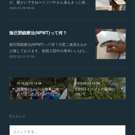
が、暖かいですね〜ミツバチさん達もきっと嬉…
2023.02.28 06:40
陰圧閉鎖療法(NPWT)って何？
陰圧閉鎖療法(NPWT)って何？大変ご迷惑をおか
け致しております。絶賛入院中の厚木いいはち…
2023.02.21 01:26
2019.05.13 12:48
2019.05.03 04:58
採蜜祭(リベンジ)無事に終
5月6日イベントの延期に
わりました(^O^)／
ついて
0
コメント